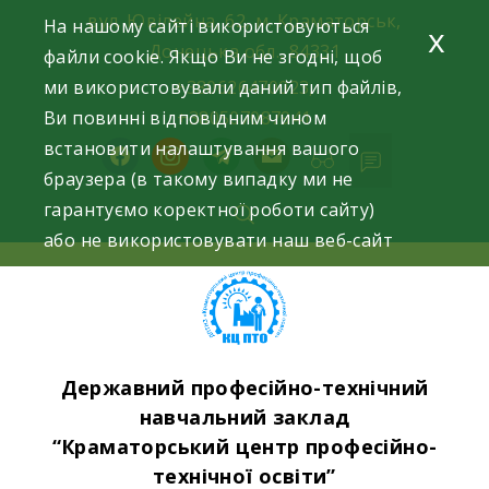
Skip
вул. Ювілейна, 62, м. Краматорськ,
На нашому сайті використовуються
x
to
Донецька обл., 84331
файли cookie. Якщо Ви не згодні, щоб
content
ми використовували даний тип файлів,
+380626470023,
Ви повинні відповідним чином
+380507087941
встановити налаштування вашого
facebook
instagram
telegram
mail
браузера (в такому випадку ми не
гарантуємо коректної роботи сайту)
або не використовувати наш веб-сайт
Державний професійно-технічний
навчальний заклад
“Краматорський центр професійно-
технічної освіти”