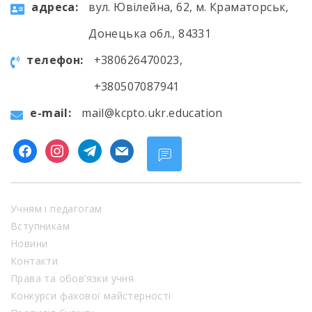
aдресa:
вул. Ювілейна, 62, м. Краматорськ,
Донецька обл., 84331
телефон:
+380626470023,
+380507087941
e-mail:
mail@kcpto.ukr.education
facebook
instagram
telegram
mail
Учням і педагогам
Вступникам
Новини
Контакти
Права та обов’язки учня
Конкурси фахової майстерності