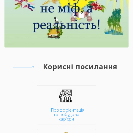
Корисні посилання
Профорієнтація
та побудова
кар’єри