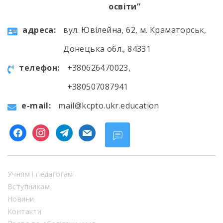
освіти”
aдресa:
вул. Ювілейна, 62, м. Краматорськ,
Донецька обл., 84331
телефон:
+380626470023,
+380507087941
e-mail:
mail@kcpto.ukr.education
facebook
instagram
telegram
mail
Учням і педагогам
Вступникам
Новини
Контакти