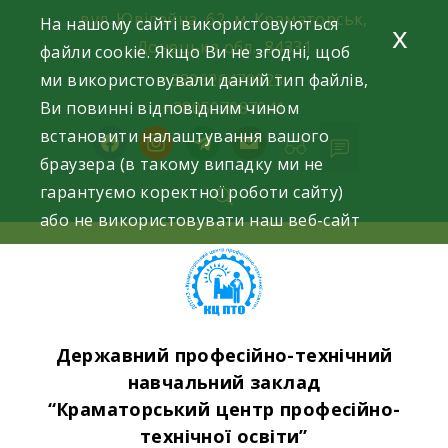
Skip
вул. Ювілейна, 62, м. Краматорськ,
На нашому сайті використовуються
x
to
Донецька обл., 84331
файли cookie. Якщо Ви не згодні, щоб
content
ми використовували даний тип файлів,
+380626470023,
Ви повинні відповідним чином
+380507087941
встановити налаштування вашого
facebook
instagram
telegram
mail
браузера (в такому випадку ми не
гарантуємо коректної роботи сайту)
або не використовувати наш веб-сайт
Державний професійно-технічний
навчальний заклад
“Краматорський центр професійно-
технічної освіти”