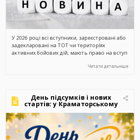
У 2026 році всі вступники, зареєстровані або
задекларовані на ТОТ чи територіях
активних бойових дій, мають право на вступ
за квотою-2. Це означає, що вони беруть
Читати детальніше
участь в окремому конкурсі на бюджетні
місця й не конкурують за них разом з іншими
вступниками.
Хто вступає за результатами
НМТ? Якщо ви виїхали до 1 жовтня 2025
День підсумків і нових
року, […]
стартів: у Краматорському
центрі ПТО завершили 2025–
2026 навчальний рік