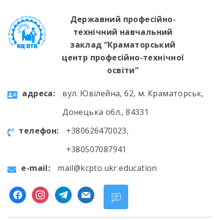
Державний професійно-
технічний навчальний
заклад “Краматорський
центр професійно-технічної
освіти”
aдресa:
вул. Ювілейна, 62, м. Краматорськ,
Донецька обл., 84331
телефон:
+380626470023,
+380507087941
e-mail:
mail@kcpto.ukr.education
facebook
instagram
telegram
mail