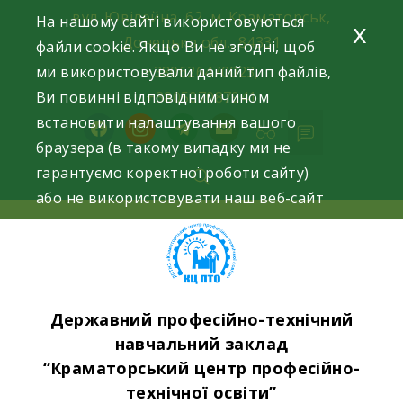
Skip
вул. Ювілейна, 62, м. Краматорськ,
На нашому сайті використовуються
x
to
Донецька обл., 84331
файли cookie. Якщо Ви не згодні, щоб
content
ми використовували даний тип файлів,
+380626470023,
Ви повинні відповідним чином
+380507087941
встановити налаштування вашого
facebook
instagram
telegram
mail
браузера (в такому випадку ми не
гарантуємо коректної роботи сайту)
або не використовувати наш веб-сайт
Державний професійно-технічний
навчальний заклад
“Краматорський центр професійно-
технічної освіти”