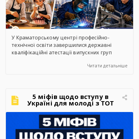
У Краматорському центрі професійно-
технічної освіти завершилися державні
кваліфікаційні атестації випускних груп
2025/2026 навчального року. Протягом
Читати детальніше
кількох днів випускники демонстрували
набуті знання, професійні вміння та
готовність до самостійної роботи за
обраними професіями.Першими атестацію
5 міфів щодо вступу в
успішно пройшли студенти групи КК-23 за
Україні для молоді з ТОТ
професією «Кухар; Кондитер», які
продемонстрували високий рівень
підготовки та творчий підхід до виконання
кваліфікаційних завдань. Троє випускників
[…]