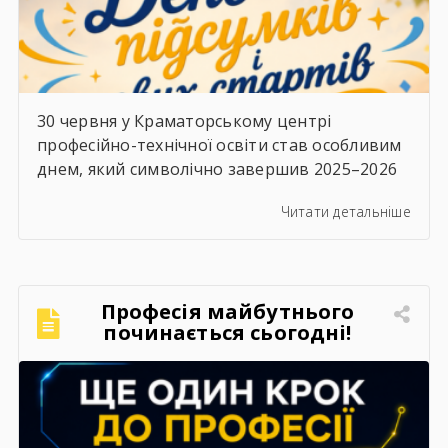
30 червня у Краматорському центрі
професійно-технічної освіти став особливим
днем, який символічно завершив 2025–2026
навчальний рік. Цього дня в закладі
Читати детальніше
відбулися дві важливі події — урочисте
вручення дипломів випускникам та
заключне засідання педагогічної
ради.⠀Вранці дипломи кваліфікованих
Професія майбутнього
робітників отримали випускники 2026 року.
починається сьогодні!
Для них це стало початком нового
життєвого етапу, а для педагогічного
колективу — ще […]