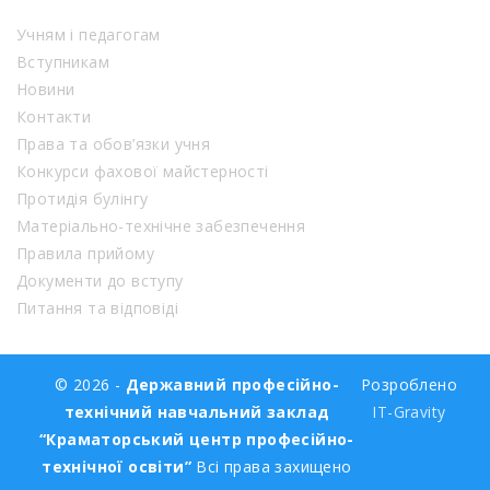
Учням і педагогам
Вступникам
Новини
Контакти
Права та обов’язки учня
Конкурси фахової майстерності
Протидія булінгу
Матеріально-технічне забезпечення
Правила прийому
Документи до вступу
Питання та відповіді
© 2026 -
Державний професійно-
Розроблено
технічний навчальний заклад
IT-Gravity
“Краматорський центр професійно-
технічної освіти”
Всі права захищено