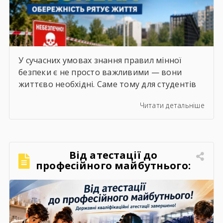
У сучасних умовах знання правил мінної
безпеки є не просто важливими — вони
життєво необхідні. Саме тому для студентів
ДПТНЗ «Краматорський центр професійно-
Читати детальніше
технічної освіти» регулярно проводяться
інформаційно-просвітницькі заходи,
спрямовані на формування навичок
безпечної поведінки та збереження життя і
Від атестації до
здоров’я.⠀Важливо пам’ятати:
професійного майбутнього:
вибухонебезпечні предмети можуть
у Краматорському центрі
знаходитися будь-де — у лісосмугах, на
ПТО завершилися державні
узбіччях доріг, у покинутих будівлях, парках,
кваліфікаційні атестації
[…]