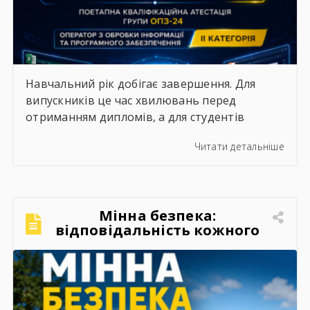
Навчальний рік добігає завершення. Для
випускників це час хвилювань перед
отриманням дипломів, а для студентів
молодших курсів — пора підбивати підсумки
Читати детальніше
та демонструвати результати своєї
наполегливої праці. 25 червня в групі ОПЗ-24
відбулася поетапна кваліфікаційна атестація
за професією «Оператор з обробки
Мінна безпека:
інформації та програмного забезпечення».
відповідальність кожного
Успішно виконавши комплексні практичні
завдання, студенти підтвердили свої знання
та […]