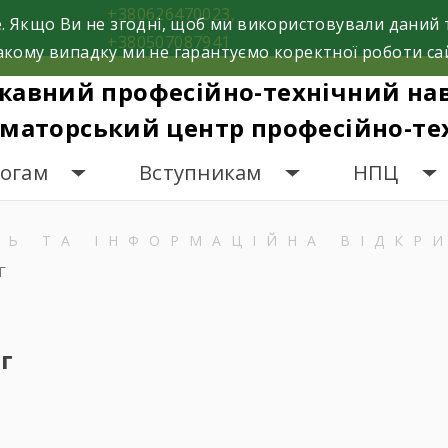
+380626470023,
. Якщо Ви не згодні, щоб ми використовували даний 
+380507087941
кому випадку ми не гарантуємо коректної роботи са
жавний професійно-технічний на
маторський центр професійно-тех
гогам
Вступникам
НПЦ
ТЬ ТА ІНФОРМАЦІЙНА ВІДКР
Г
г