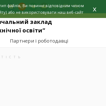
тип файлів, Ви повинні відповідним чином
facebook
instagram
telegram
mail
x
йту) або не використовувати наш веб-сайт
вчальний заклад
нічної освіти”
Партнери і роботодавці
ИТІСТЬ