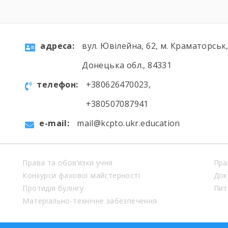
aдресa:
вул. Ювілейна, 62, м. Краматорськ
Донецька обл., 84331
телефон:
+380626470023,
+380507087941
e-mail:
mail@kcpto.ukr.education
Права та обов’язки учня
Пра
Конкурси фахової майстерності
Док
Протидія булінгу
Пит
Матеріально-технічне забезпечення