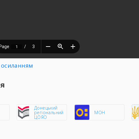
посиланням
ня
Донецький
регіональний
МОН
ЦОЯО