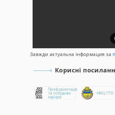
Завжди актуальна інформация за
Корисні посилан
Профорієнтація
та побудова
НМЦ ПТО
кар’єри