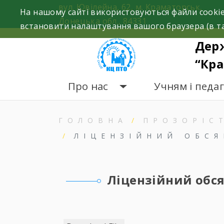
Skip
вул. Ювілейна, 62, м. Краматорськ,
На нашому сайті використовуються файли cookie
to
Донецька обл., 84331
встановити налаштування вашого браузера (в та
content
Дер
“Кра
Про нас
Учням і педа
ГОЛОВНА
ПРОЗОРІС
ЛІЦЕНЗІЙНИЙ ОБСЯ
Ліцензійний обся