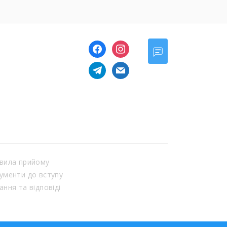
,
facebook
instagram
telegram
mail
вила прийому
ументи до вступу
ання та відповіді