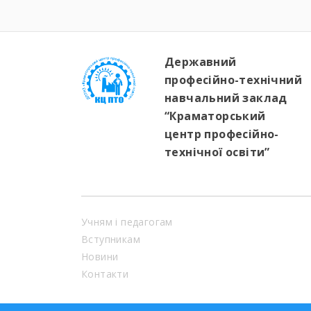
Державний
професійно-технічний
навчальний заклад
“Краматорський
центр професійно-
технічної освіти”
Учням і педагогам
Вступникам
Новини
Контакти