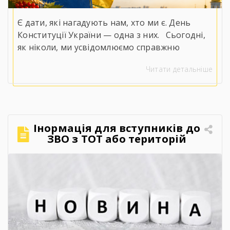
Є дати, які нагадують нам, хто ми є. День
Конституції України — одна з них.⠀Сьогодні,
як ніколи, ми усвідомлюємо справжню
цінність слів «права», «свобода» та
Читати детальніше
«незалежність».⠀У непрості для нашої
держави часи положення Конституції
набувають особливого змісту. Вони
втілюються в мужності наших захисників і
захисниць, у стійкості кожного українця, у
Інормація для вступників до
незламній вірі, що правда, справедливість і
ЗВО з ТОТ або територій
[…]
активних бойових дій.