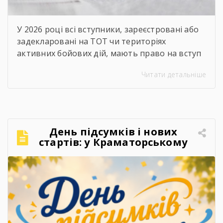
У 2026 році всі вступники, зареєстровані або
задекларовані на ТОТ чи територіях
активних бойових дій, мають право на вступ
за квотою-2. Це означає, що вони беруть
Читати детальніше
участь в окремому конкурсі на бюджетні
місця й не конкурують за них разом з іншими
вступниками.
Хто вступає за результатами
НМТ? Якщо ви виїхали до 1 жовтня 2025 року,
[…]
День підсумків і нових
стартів: у Краматорському
центрі ПТО завершили 2025–
2026 навчальний рік