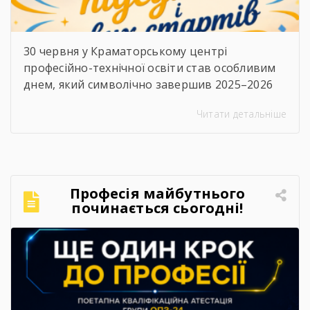
30 червня у Краматорському центрі
професійно-технічної освіти став особливим
днем, який символічно завершив 2025–2026
навчальний рік. Цього дня в закладі відбулися
Читати детальніше
дві важливі події — урочисте вручення
дипломів випускникам та заключне засідання
педагогічної ради.⠀Вранці дипломи
кваліфікованих робітників отримали
випускники 2026 року. Для них це стало
Професія майбутнього
початком нового життєвого етапу, а для
починається сьогодні!
педагогічного колективу — ще […]