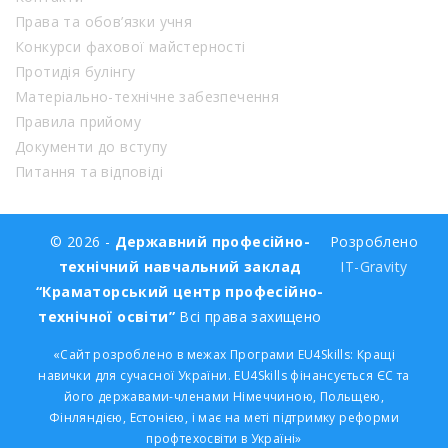
Права та обов’язки учня
Конкурси фахової майстерності
Протидія булінгу
Матеріально-технічне забезпечення
Правила прийому
Документи до вступу
Питання та відповіді
© 2026 -
Державний професійно-
Розроблено
технічний навчальний заклад
IT-Gravity
“Краматорський центр професійно-
технічної освіти”
Всі права захищено
«Сайт розроблено в межах Програми EU4Skills: Кращі
навички для сучасної України. EU4Skills фінансується ЄС та
його державами-членами Німеччиною, Польщею,
Фінляндією, Естонією, і має на меті підтримку реформи
профтехосвіти в Україні»