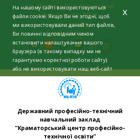
Skip
вул. Ювілейна, 62, м. Краматорськ,
На нашому сайті використовуються
x
to
Донецька обл., 84331
файли cookie. Якщо Ви не згодні, щоб
content
ми використовували даний тип файлів,
+380626470023,
Ви повинні відповідним чином
+380507087941
встановити налаштування вашого
facebook
instagram
telegram
mail
браузера (в такому випадку ми не
гарантуємо коректної роботи сайту)
або не використовувати наш веб-сайт
Державний професійно-технічний
навчальний заклад
“Краматорський центр професійно-
технічної освіти”