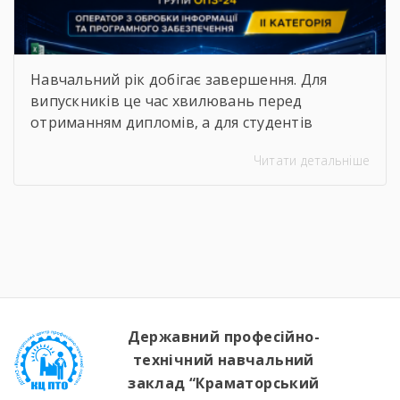
Навчальний рік добігає завершення. Для
випускників це час хвилювань перед
отриманням дипломів, а для студентів
молодших курсів — пора підбивати підсумки
Читати детальніше
та демонструвати результати своєї
наполегливої праці. 25 червня в групі ОПЗ-24
відбулася поетапна кваліфікаційна атестація
за професією «Оператор з обробки інформації
та програмного забезпечення». Успішно
виконавши комплексні практичні завдання,
студенти підтвердили свої знання та […]
Державний професійно-
технічний навчальний
заклад “Краматорський