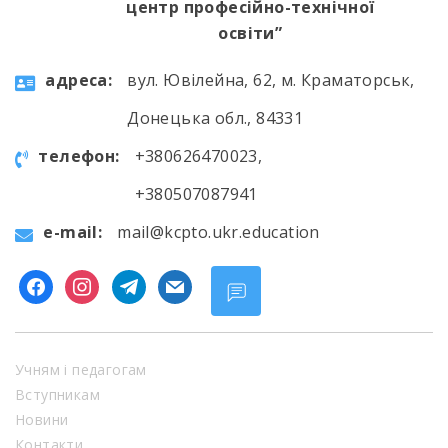
центр професійно-технічної
освіти”
aдресa:
вул. Ювілейна, 62, м. Краматорськ,
Донецька обл., 84331
телефон:
+380626470023,
+380507087941
e-mail:
mail@kcpto.ukr.education
facebook
instagram
telegram
mail
Учням і педагогам
Вступникам
Новини
Контакти