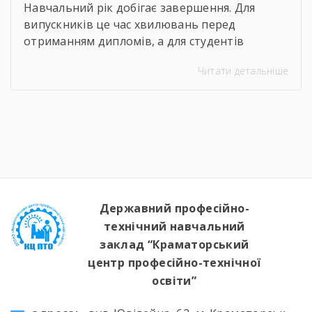
Навчальний рік добігає завершення. Для
випускників це час хвилювань перед
отриманням дипломів, а для студентів
молодших курсів — пора підбивати підсумки
Читати детальніше
та демонструвати результати своєї
наполегливої праці. 25 червня в групі ОПЗ-24
відбулася поетапна кваліфікаційна атестація
за професією «Оператор з обробки інформації
та програмного забезпечення». Успішно
виконавши комплексні практичні завдання,
студенти підтвердили свої знання та […]
Державний професійно-
технічний навчальний
заклад “Краматорський
центр професійно-технічної
освіти”