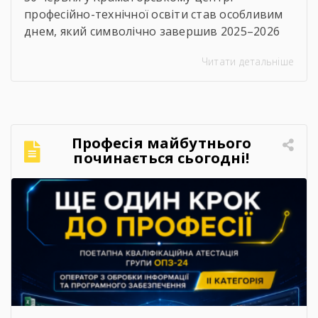
професійно-технічної освіти став особливим
днем, який символічно завершив 2025–2026
навчальний рік. Цього дня в закладі відбулися
Читати детальніше
дві важливі події — урочисте вручення
дипломів випускникам та заключне засідання
педагогічної ради.⠀Вранці дипломи
кваліфікованих робітників отримали
випускники 2026 року. Для них це стало
Професія майбутнього
початком нового життєвого етапу, а для
починається сьогодні!
педагогічного колективу — ще […]