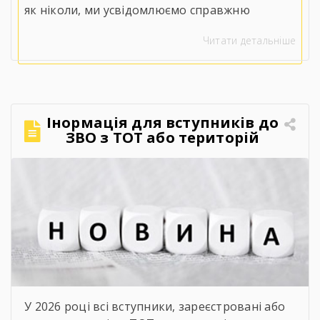
як ніколи, ми усвідомлюємо справжню
цінність слів «права», «свобода» та
Читати детальніше
«незалежність».⠀У непрості для нашої
держави часи положення Конституції
набувають особливого змісту. Вони
втілюються в мужності наших захисників і
захисниць, у стійкості кожного українця, у
Інормація для вступників до
незламній вірі, що правда, справедливість і
ЗВО з ТОТ або територій
[…]
активних бойових дій.
У 2026 році всі вступники, зареєстровані або