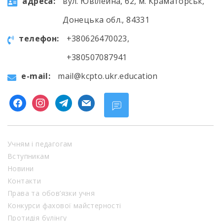
aдресa:
вул. Ювілейна, 62, м. Краматорськ,
Донецька обл., 84331
телефон:
+380626470023,
+380507087941
e-mail:
mail@kcpto.ukr.education
facebook
instagram
telegram
mail
Учням і педагогам
Вступникам
Новини
Контакти
Права та обов’язки учня
Конкурси фахової майстерності
Протидія булінгу