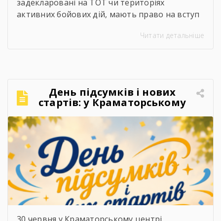
задекларовані на ТОТ чи територіях
активних бойових дій, мають право на вступ
за квотою-2. Це означає, що вони беруть
Читати детальніше
участь в окремому конкурсі на бюджетні
місця й не конкурують за них разом з іншими
вступниками.
Хто вступає за результатами
НМТ? Якщо ви виїхали до 1 жовтня 2025 року,
[…]
День підсумків і нових
стартів: у Краматорському
центрі ПТО завершили 2025–
2026 навчальний рік
30 червня у Краматорському центрі