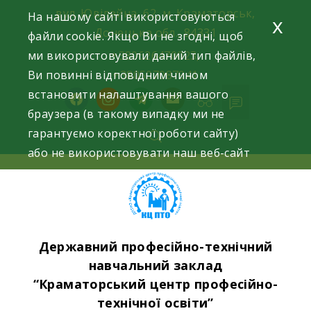
Skip
вул. Ювілейна, 62, м. Краматорськ,
На нашому сайті використовуються
x
to
Донецька обл., 84331
файли cookie. Якщо Ви не згодні, щоб
content
ми використовували даний тип файлів,
+380626470023,
Ви повинні відповідним чином
+380507087941
встановити налаштування вашого
facebook
instagram
telegram
mail
браузера (в такому випадку ми не
гарантуємо коректної роботи сайту)
або не використовувати наш веб-сайт
Державний професійно-технічний
навчальний заклад
“Краматорський центр професійно-
технічної освіти”