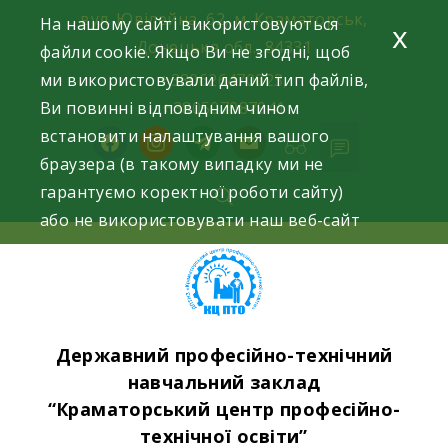
Skip
вул. Ювілейна, 62, м. Краматорськ,
На нашому сайті використовуються
x
to
Донецька обл., 84331
файли cookie. Якщо Ви не згодні, щоб
content
ми використовували даний тип файлів,
+380626470023,
Ви повинні відповідним чином
+380507087941
встановити налаштування вашого
facebook
instagram
telegram
mail
браузера (в такому випадку ми не
гарантуємо коректної роботи сайту)
або не використовувати наш веб-сайт
Державний професійно-технічний
навчальний заклад
“Краматорський центр професійно-
технічної освіти”