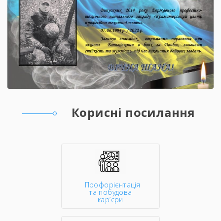
Корисні посилання
Профорієнтація
та побудова
кар’єри