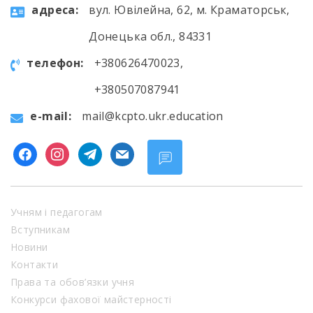
aдресa:
вул. Ювілейна, 62, м. Краматорськ,
Донецька обл., 84331
телефон:
+380626470023,
+380507087941
e-mail:
mail@kcpto.ukr.education
facebook
instagram
telegram
mail
Учням і педагогам
Вступникам
Новини
Контакти
Права та обов’язки учня
Конкурси фахової майстерності