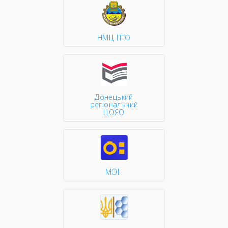
НМЦ ПТО
Донецький
регіональний
ЦОЯО
МОН