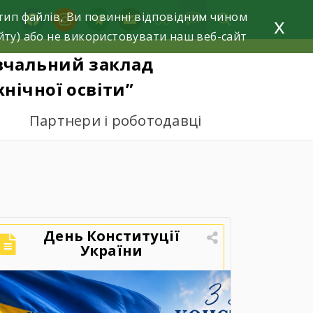
тип файлів, Ви повинні відповідним чином
facebook
instagram
telegram
mail
x
йту) або не використовувати наш веб-сайт
вчальний заклад
нічної освіти”
Партнери і роботодавці
День Конституції
України