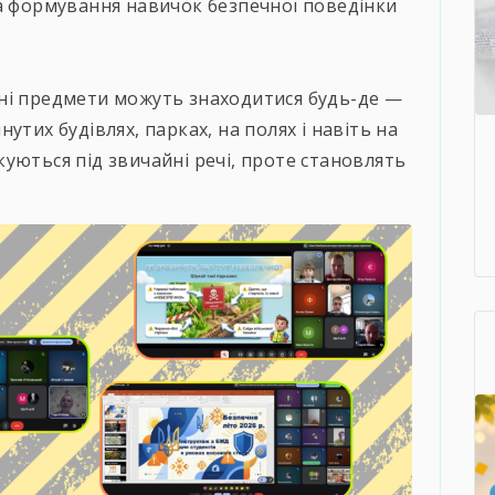
на формування навичок безпечної поведінки
ні предмети можуть знаходитися будь-де —
инутих будівлях, парках, на полях і навіть на
уються під звичайні речі, проте становлять