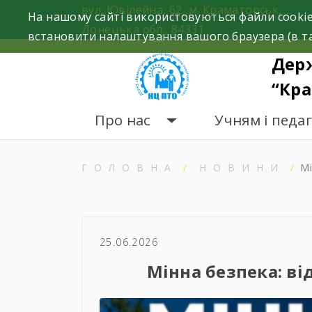
Skip
вул. Ювілейна, 62, м. Краматорськ,
На нашому сайті використовуються файли cookie
to
Донецька обл., 84331
встановити налаштування вашого браузера (в та
content
Дер
“Кра
Про нас
Учням і педа
ГОЛОВНА
НОВИНИ
М
25.06.2026
Мінна безпека: ві