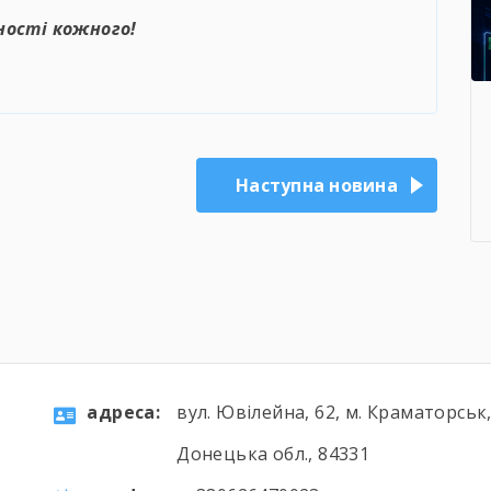
ності кожного!
Наступна новина
aдресa:
вул. Ювілейна, 62, м. Краматорськ
Донецька обл., 84331