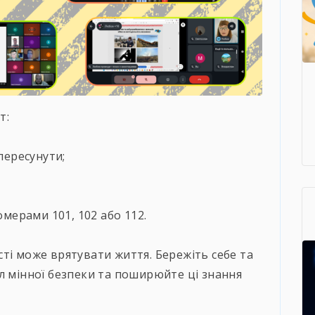
т:
пересунути;
мерами 101, 102 або 112.
ті може врятувати життя. Бережіть себе та
л мінної безпеки та поширюйте ці знання