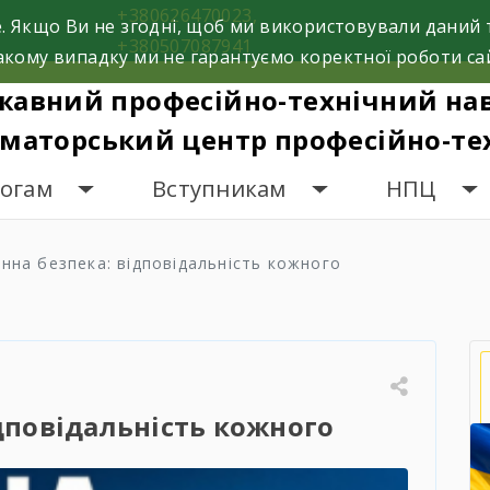
+380626470023,
. Якщо Ви не згодні, щоб ми використовували даний 
+380507087941
кому випадку ми не гарантуємо коректної роботи са
жавний професійно-технічний на
маторський центр професійно-тех
гогам
Вступникам
НПЦ
інна безпека: відповідальність кожного
дповідальність кожного