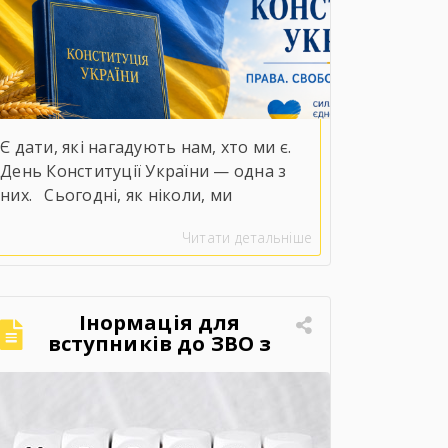
Є дати, які нагадують нам, хто ми є.
День Конституції України — одна з
них.⠀Сьогодні, як ніколи, ми
усвідомлюємо справжню цінність слів
Читати детальніше
«права», «свобода» та
«незалежність».⠀У непрості для нашої
держави часи положення Конституції
набувають особливого змісту. Вони
Інормація для
втілюються в мужності наших
вступників до ЗВО з
ТОТ або територій
захисників і захисниць, у стійкості
активних бойових дій.
кожного українця, у незламній вірі,
що правда, справедливість і […]