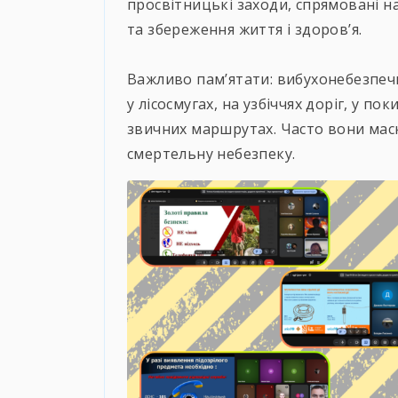
просвітницькі заходи, спрямовані 
та збереження життя і здоров’я.
⠀
Важливо пам’ятати: вибухонебезпеч
у лісосмугах, на узбіччях доріг, у пок
звичних маршрутах. Часто вони маск
смертельну небезпеку.