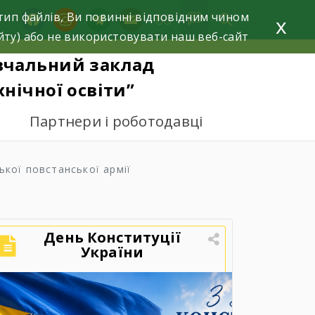
тип файлів, Ви повинні відповідним чином
facebook
instagram
telegram
mail
x
йту) або не використовувати наш веб-сайт
вчальний заклад
нічної освіти”
Партнери і роботодавці
ької повстанської армії
День Конституції
України