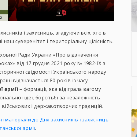
исників і захисниць, згадуючи всіх, хто в
 наш суверенітет і територіальну цілісність.
ховної Ради України «Про відзначення
роках» від 17 грудня 2021 року № 1982-ІХ з
сторичної свідомості Українського народу,
аїні відзначається 80 років із часу
ї армії
– формації, яка відіграла вагому
ональної ідеї, боротьбі за незалежність
 військових і державотворчих традицій.
і матеріали до Дня захисників і захисниць
танської армії
.