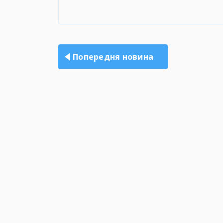
Навігація
записів
Попередня новина