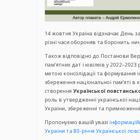
14 жовтня Україна відзначає День зах
різні часи обороняв та боронить нині
Також відповідно до Постанови Вер
пам’ятних дат і ювілеїв у 2022–2023 
метою консолідації та формування і
збереження національної пам’яті в кр
створення
Української повстансько
роль в утвердженні української наці
України, збереженні та примноженні
Пропонуємо вашій увазі
інформаційн
України та 80-річчя Української повс