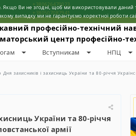
+380626470023,
. Якщо Ви не згодні, щоб ми використовували даний 
+380507087941
кому випадку ми не гарантуємо коректної роботи са
жавний професійно-технічний на
маторський центр професійно-тех
гогам
Вступникам
НПЦ
 Дня захисників і захисниць України та 80-річчя Українс
ахисниць України та 80-річчя
повстанської армії