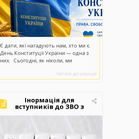
Є дати, які нагадують нам, хто ми є.
День Конституції України — одна з
них.⠀Сьогодні, як ніколи, ми
усвідомлюємо справжню цінність слів
Читати детальніше
«права», «свобода» та
«незалежність».⠀У непрості для нашої
держави часи положення Конституції
набувають особливого змісту. Вони
Інормація для
втілюються в мужності наших
вступників до ЗВО з
ТОТ або територій
захисників і захисниць, у стійкості
активних бойових дій.
кожного українця, у незламній вірі,
що правда, справедливість і […]