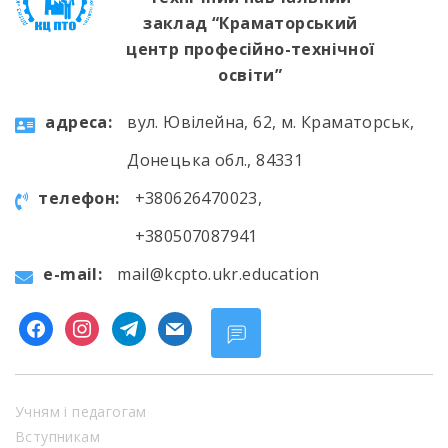
заклад “Краматорський
центр професійно-технічної
освіти”
aдресa:
вул. Ювілейна, 62, м. Краматорськ,
Донецька обл., 84331
телефон:
+380626470023,
+380507087941
e-mail:
mail@kcpto.ukr.education
facebook
instagram
telegram
mail
Учням і педагогам
Вступникам