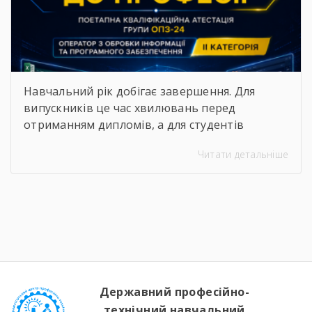
Навчальний рік добігає завершення. Для
випускників це час хвилювань перед
отриманням дипломів, а для студентів
молодших курсів — пора підбивати підсумки
Читати детальніше
та демонструвати результати своєї
наполегливої праці. 25 червня в групі ОПЗ-24
відбулася поетапна кваліфікаційна атестація
за професією «Оператор з обробки інформації
та програмного забезпечення». Успішно
виконавши комплексні практичні завдання,
студенти підтвердили свої знання та […]
Державний професійно-
технічний навчальний