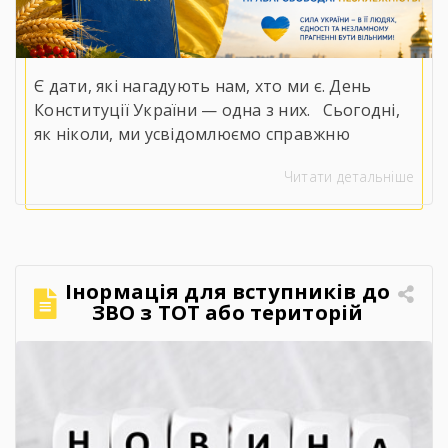
Є дати, які нагадують нам, хто ми є. День
Конституції України — одна з них.⠀Сьогодні,
як ніколи, ми усвідомлюємо справжню
цінність слів «права», «свобода» та
Читати детальніше
«незалежність».⠀У непрості для нашої
держави часи положення Конституції
набувають особливого змісту. Вони
втілюються в мужності наших захисників і
захисниць, у стійкості кожного українця, у
Інормація для вступників до
незламній вірі, що правда, справедливість і
ЗВО з ТОТ або територій
[…]
активних бойових дій.