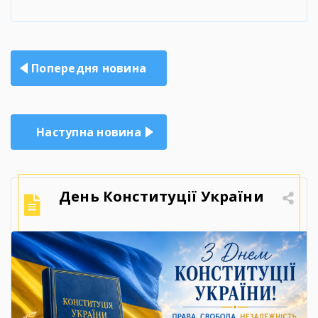
Навігація
Попередня новина
записів
Наступна новина
День Конституції України