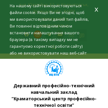
Skip
вул. Ювілейна, 62, м. Краматорськ,
На нашому сайті використовуються
x
to
Донецька обл., 84331
файли cookie. Якщо Ви не згодні, щоб
content
ми використовували даний тип файлів,
+380626470023,
Ви повинні відповідним чином
+380507087941
встановити налаштування вашого
facebook
instagram
telegram
mail
браузера (в такому випадку ми не
гарантуємо коректної роботи сайту)
або не використовувати наш веб-сайт
Державний професійно-технічний
навчальний заклад
“Краматорський центр професійно-
технічної освіти”