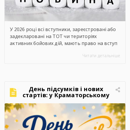
У 2026 році всі вступники, зареєстровані або
задекларовані на ТОТ чи територіях
активних бойових дій, мають право на вступ
за квотою-2. Це означає, що вони беруть
Читати детальніше
участь в окремому конкурсі на бюджетні
місця й не конкурують за них разом з іншими
вступниками.
Хто вступає за результатами
НМТ? Якщо ви виїхали до 1 жовтня 2025 року,
[…]
День підсумків і нових
стартів: у Краматорському
центрі ПТО завершили 2025–
2026 навчальний рік