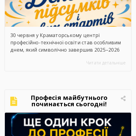
30 червня у Краматорському центрі
професійно-технічної освіти став особливим
днем, який символічно завершив 2025–2026
навчальний рік. Цього дня в закладі відбулися
Читати детальніше
дві важливі події — урочисте вручення
дипломів випускникам та заключне засідання
педагогічної ради.⠀Вранці дипломи
кваліфікованих робітників отримали
випускники 2026 року. Для них це стало
Професія майбутнього
початком нового життєвого етапу, а для
починається сьогодні!
педагогічного колективу — ще […]