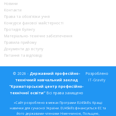
Новини
Контакти
Права та обов’язки учня
Конкурси фахової майстерності
Протидія булінгу
Матеріально-технічне забезпечення
Правила прийому
Документи до вступу
Питання та відповіді
© 2026 -
Державний професійно-
Розроблено
технічний навчальний заклад
IT-Gravity
“Краматорський центр професійно-
технічної освіти”
Всі права захищено
«Сайт розроблено в межах Програми EU4Skills: Кращі
навички для сучасної України. EU4Skills фінансується ЄС та
його державами-членами Німеччиною, Польщею,