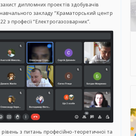
 захист дипломних проектів здобувачів
 навчального закладу “Краматорський центр
-22 з професії “Електрогазозварник”.
й рівень з питань професійно-теоретичної та