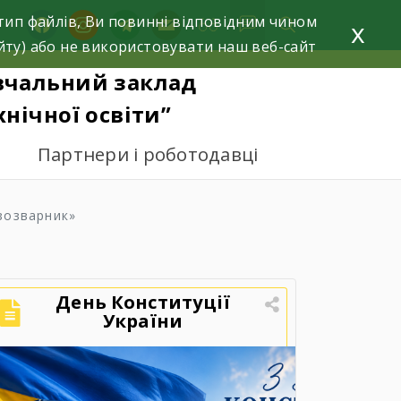
тип файлів, Ви повинні відповідним чином
facebook
instagram
telegram
mail
x
йту) або не використовувати наш веб-сайт
вчальний заклад
нічної освіти”
Партнери і роботодавці
азозварник»
День Конституції
України