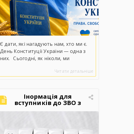
Є дати, які нагадують нам, хто ми є.
День Конституції України — одна з
них.⠀Сьогодні, як ніколи, ми
усвідомлюємо справжню цінність слів
Читати детальніше
«права», «свобода» та
«незалежність».⠀У непрості для нашої
держави часи положення Конституції
набувають особливого змісту. Вони
Інормація для
втілюються в мужності наших
вступників до ЗВО з
ТОТ або територій
захисників і захисниць, у стійкості
активних бойових дій.
кожного українця, у незламній вірі,
що правда, справедливість і […]