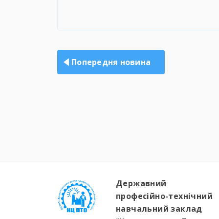
Навігація
записів
Попередня новина
Державний
професійно-технічний
навчальний заклад