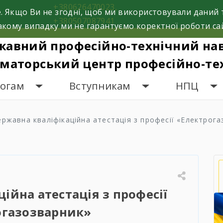
+380626470023,
. Якщо Ви не згодні, щоб ми використовували даний 
+380507087941
кому випадку ми не гарантуємо коректної роботи са
жавний професійно-технічний на
маторський центр професійно-тех
гогам
Вступникам
НПЦ
ержавна кваліфікаційна атестація з професії «Електрог
ійна атестація з професії
огазозварник»