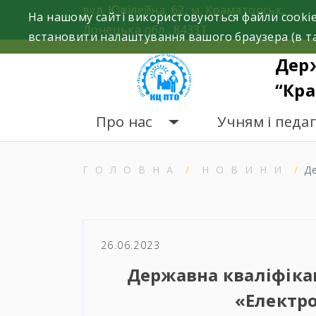
Skip
вул. Ювілейна, 62, м. Краматорськ,
На нашому сайті використовуються файли cookie
to
Донецька обл., 84331
встановити налаштування вашого браузера (в та
content
Дер
“Кра
Про нас
Учням і педа
ГОЛОВНА
НОВИНИ
Д
26.06.2023
Державна кваліфікац
«Електр