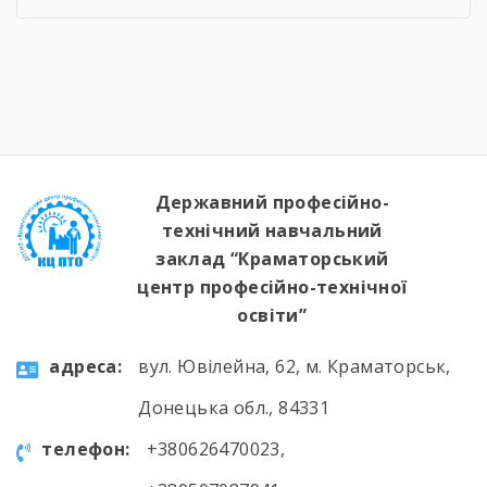
наполегливої праці. 25 червня в групі ОПЗ-24
відбулася поетапна кваліфікаційна атестація
за професією «Оператор з обробки інформації
та програмного забезпечення». Успішно
виконавши комплексні практичні завдання,
студенти підтвердили свої знання та […]
Державний професійно-
технічний навчальний
заклад “Краматорський
центр професійно-технічної
освіти”
aдресa:
вул. Ювілейна, 62, м. Краматорськ,
Донецька обл., 84331
телефон:
+380626470023,