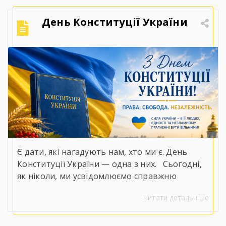
День Конституції України
Є дати, які нагадують нам, хто ми є. День
Конституції України — одна з них.⠀Сьогодні,
як ніколи, ми усвідомлюємо справжню
цінність слів «права», «свобода» та
Читати детальніше
«незалежність».⠀У непрості для нашої
держави часи положення Конституції
набувають особливого змісту. Вони