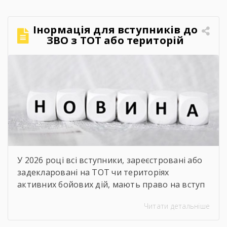
втілюються в мужності наших захисників і
захисниць, у стійкості кожного українця, у
Інормація для вступників до
незламній вірі, що правда, справедливість і
ЗВО з ТОТ або територій
[…]
активних бойових дій.
У 2026 році всі вступники, зареєстровані або
задекларовані на ТОТ чи територіях
активних бойових дій, мають право на вступ
за квотою-2. Це означає, що вони беруть
Читати детальніше
участь в окремому конкурсі на бюджетні
місця й не конкурують за них разом з іншими