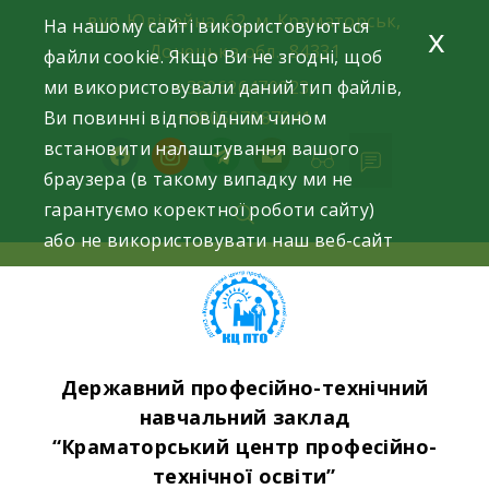
Skip
вул. Ювілейна, 62, м. Краматорськ,
На нашому сайті використовуються
x
to
Донецька обл., 84331
файли cookie. Якщо Ви не згодні, щоб
content
ми використовували даний тип файлів,
+380626470023,
Ви повинні відповідним чином
+380507087941
встановити налаштування вашого
facebook
instagram
telegram
mail
браузера (в такому випадку ми не
гарантуємо коректної роботи сайту)
або не використовувати наш веб-сайт
Державний професійно-технічний
навчальний заклад
“Краматорський центр професійно-
технічної освіти”