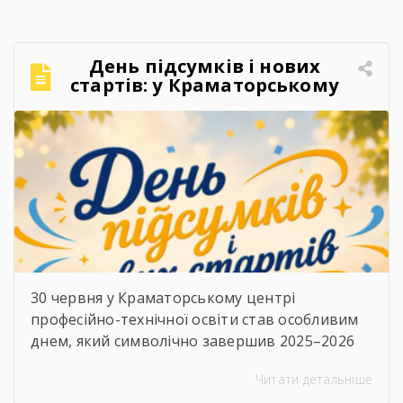
вступниками.
Хто вступає за результатами
НМТ? Якщо ви виїхали до 1 жовтня 2025 року,
[…]
День підсумків і нових
стартів: у Краматорському
центрі ПТО завершили 2025–
2026 навчальний рік
30 червня у Краматорському центрі
професійно-технічної освіти став особливим
днем, який символічно завершив 2025–2026
навчальний рік. Цього дня в закладі відбулися
Читати детальніше
дві важливі події — урочисте вручення