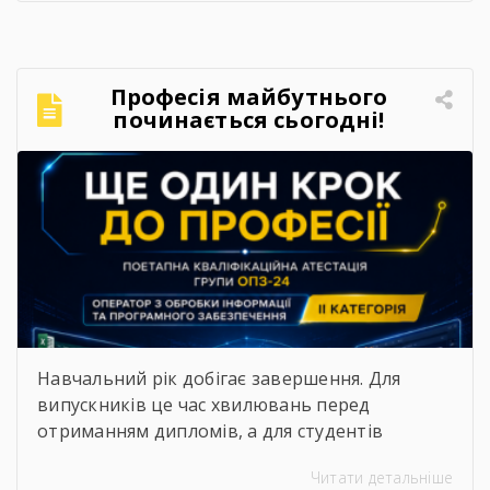
дипломів випускникам та заключне засідання
педагогічної ради.⠀Вранці дипломи
кваліфікованих робітників отримали
випускники 2026 року. Для них це стало
Професія майбутнього
початком нового життєвого етапу, а для
починається сьогодні!
педагогічного колективу — ще […]
Навчальний рік добігає завершення. Для
випускників це час хвилювань перед
отриманням дипломів, а для студентів
молодших курсів — пора підбивати підсумки
Читати детальніше
та демонструвати результати своєї