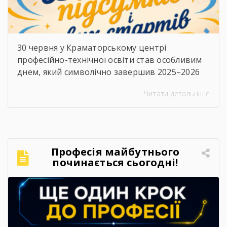
30 червня у Краматорському центрі
професійно-технічної освіти став особливим
днем, який символічно завершив 2025–2026
навчальний рік. Цього дня в закладі відбулися
Читати детальніше
дві важливі події — урочисте вручення
дипломів випускникам та заключне засідання
педагогічної ради.⠀Вранці дипломи
кваліфікованих робітників отримали
випускники 2026 року. Для них це стало
Професія майбутнього
початком нового життєвого етапу, а для
починається сьогодні!
педагогічного колективу — ще […]