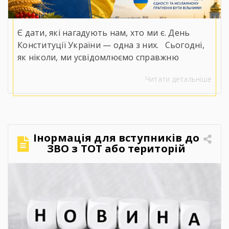
Є дати, які нагадують нам, хто ми є. День
Конституції України — одна з них.⠀Сьогодні,
як ніколи, ми усвідомлюємо справжню
цінність слів «права», «свобода» та
Читати детальніше
«незалежність».⠀У непрості для нашої
держави часи положення Конституції
набувають особливого змісту. Вони
втілюються в мужності наших захисників і
захисниць, у стійкості кожного українця, у
Інормація для вступників до
незламній вірі, що правда, справедливість і
ЗВО з ТОТ або територій
[…]
активних бойових дій.