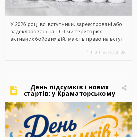
У 2026 році всі вступники, зареєстровані або
задекларовані на ТОТ чи територіях
активних бойових дій, мають право на вступ
за квотою-2. Це означає, що вони беруть
Читати детальніше
участь в окремому конкурсі на бюджетні
місця й не конкурують за них разом з іншими
вступниками.
Хто вступає за результатами
НМТ? Якщо ви виїхали до 1 жовтня 2025 року,
[…]
День підсумків і нових
стартів: у Краматорському
центрі ПТО завершили 2025–
2026 навчальний рік