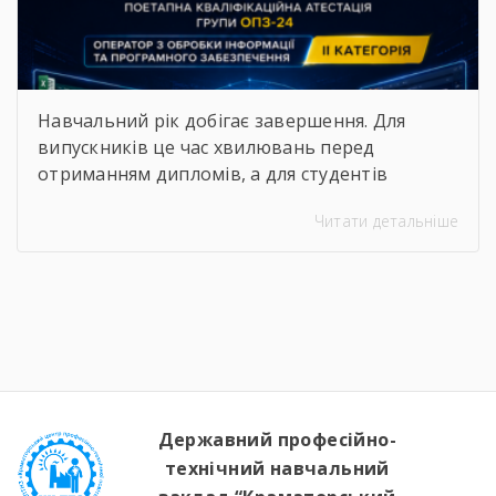
Навчальний рік добігає завершення. Для
випускників це час хвилювань перед
отриманням дипломів, а для студентів
молодших курсів — пора підбивати підсумки
Читати детальніше
та демонструвати результати своєї
наполегливої праці. 25 червня в групі ОПЗ-24
відбулася поетапна кваліфікаційна атестація
за професією «Оператор з обробки інформації
та програмного забезпечення». Успішно
виконавши комплексні практичні завдання,
студенти підтвердили свої знання та […]
Державний професійно-
технічний навчальний