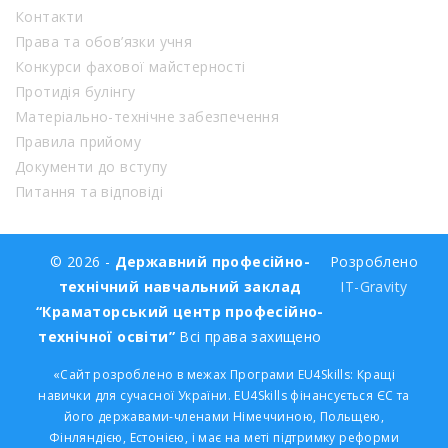
Контакти
Права та обов’язки учня
Конкурси фахової майстерності
Протидія булінгу
Матеріально-технічне забезпечення
Правила прийому
Документи до вступу
Питання та відповіді
© 2026 -
Державний професійно-
Розроблено
технічний навчальний заклад
IT-Gravity
“Краматорський центр професійно-
технічної освіти”
Всі права захищено
«Сайт розроблено в межах Програми EU4Skills: Кращі
навички для сучасної України. EU4Skills фінансується ЄС та
його державами-членами Німеччиною, Польщею,
Фінляндією, Естонією, і має на меті підтримку реформи