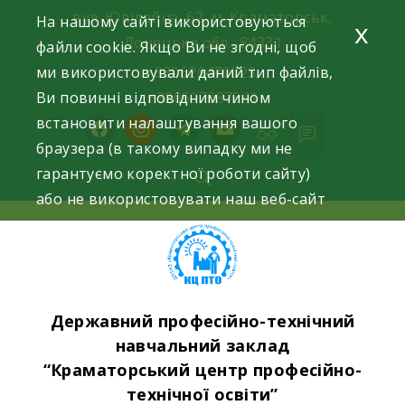
Skip
вул. Ювілейна, 62, м. Краматорськ,
На нашому сайті використовуються
x
to
Донецька обл., 84331
файли cookie. Якщо Ви не згодні, щоб
content
ми використовували даний тип файлів,
+380626470023,
Ви повинні відповідним чином
+380507087941
встановити налаштування вашого
facebook
instagram
telegram
mail
браузера (в такому випадку ми не
гарантуємо коректної роботи сайту)
або не використовувати наш веб-сайт
Державний професійно-технічний
навчальний заклад
“Краматорський центр професійно-
технічної освіти”