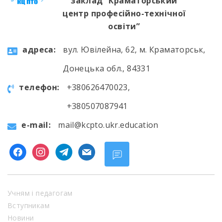
заклад “Краматорський
центр професійно-технічної
освіти”
aдресa:
вул. Ювілейна, 62, м. Краматорськ,
Донецька обл., 84331
телефон:
+380626470023,
+380507087941
e-mail:
mail@kcpto.ukr.education
facebook
instagram
telegram
mail
Учням і педагогам
Вступникам
Новини