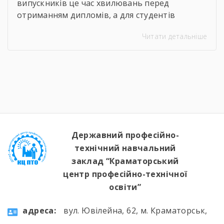
випускників це час хвилювань перед
отриманням дипломів, а для студентів
молодших курсів — пора підбивати підсумки
Читати детальніше
та демонструвати результати своєї
наполегливої праці. 25 червня в групі ОПЗ-24
відбулася поетапна кваліфікаційна атестація
за професією «Оператор з обробки інформації
та програмного забезпечення». Успішно
виконавши комплексні практичні завдання,
студенти підтвердили свої знання та […]
Державний професійно-
технічний навчальний
заклад “Краматорський
центр професійно-технічної
освіти”
aдресa:
вул. Ювілейна, 62, м. Краматорськ,