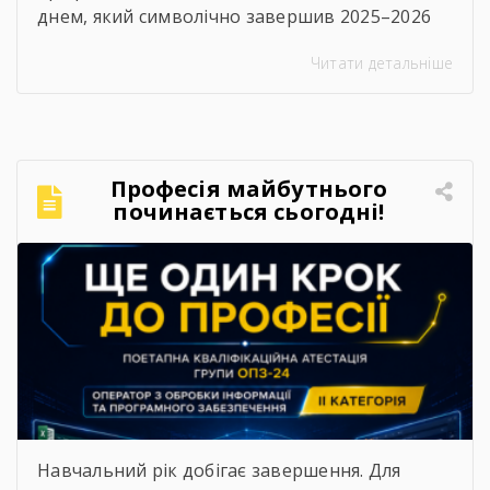
днем, який символічно завершив 2025–2026
навчальний рік. Цього дня в закладі відбулися
Читати детальніше
дві важливі події — урочисте вручення
дипломів випускникам та заключне засідання
педагогічної ради.⠀Вранці дипломи
кваліфікованих робітників отримали
випускники 2026 року. Для них це стало
Професія майбутнього
початком нового життєвого етапу, а для
починається сьогодні!
педагогічного колективу — ще […]
Навчальний рік добігає завершення. Для