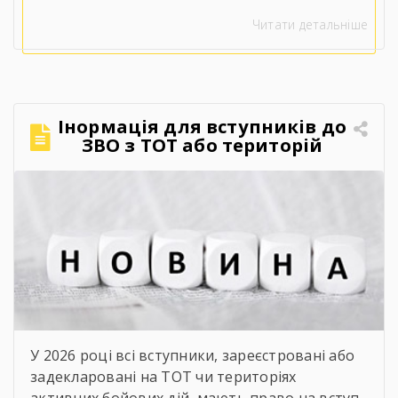
цінність слів «права», «свобода» та
Читати детальніше
«незалежність».⠀У непрості для нашої
держави часи положення Конституції
набувають особливого змісту. Вони
втілюються в мужності наших захисників і
захисниць, у стійкості кожного українця, у
Інормація для вступників до
незламній вірі, що правда, справедливість і
ЗВО з ТОТ або територій
[…]
активних бойових дій.
У 2026 році всі вступники, зареєстровані або
задекларовані на ТОТ чи територіях