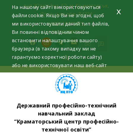
Skip
вул. Ювілейна, 62, м. Краматорськ,
На нашому сайті використовуються
x
to
Донецька обл., 84331
файли cookie. Якщо Ви не згодні, щоб
content
ми використовували даний тип файлів,
+380626470023,
Ви повинні відповідним чином
+380507087941
встановити налаштування вашого
facebook
instagram
telegram
mail
браузера (в такому випадку ми не
гарантуємо коректної роботи сайту)
або не використовувати наш веб-сайт
Державний професійно-технічний
навчальний заклад
“Краматорський центр професійно-
технічної освіти”