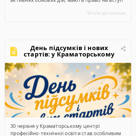
активних бойових дій, мають право на вступ
за квотою-2. Це означає, що вони беруть
Читати детальніше
участь в окремому конкурсі на бюджетні
місця й не конкурують за них разом з іншими
вступниками.
Хто вступає за результатами
НМТ? Якщо ви виїхали до 1 жовтня 2025 року,
[…]
День підсумків і нових
стартів: у Краматорському
центрі ПТО завершили 2025–
2026 навчальний рік
30 червня у Краматорському центрі
професійно-технічної освіти став особливим