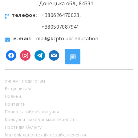
Донецька обл., 84331
телефон:
+380626470023,
+380507087941
e-mail:
mail@kcpto.ukr.education
facebook
instagram
telegram
mail
Учням і педагогам
Вступникам
Новини
Контакти
Права та обов’язки учня
Конкурси фахової майстерності
Протидія булінгу
Матеріально-технічне забезпечення